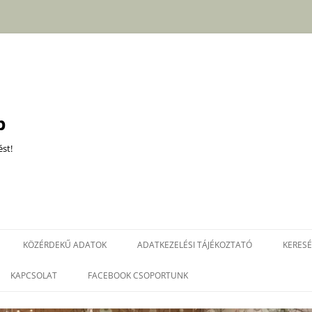
b
st!
Kilépés
a
KÖZÉRDEKŰ ADATOK
ADATKEZELÉSI TÁJÉKOZTATÓ
KERES
tartalomba
KAPCSOLAT
FACEBOOK CSOPORTUNK