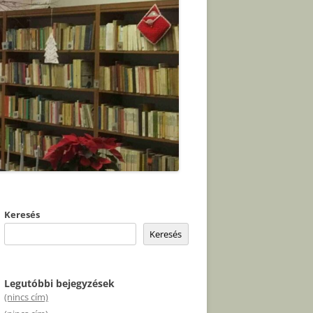
Keresés
Keresés
Legutóbbi bejegyzések
(nincs cím)