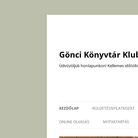
Megszakítás
Gönci Könyvtár Klu
Üdvözöljük honlapunkon! Kellemes időtölté
KEZDŐLAP
KÜLDETÉSNYILATKOZAT
ONLINE OLVASÁS
NYITVATARTÁS