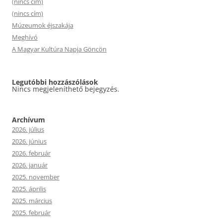
(nincs cím)
(nincs cím)
Múzeumok éjszakája
Meghívó
A Magyar Kultúra Napja Göncön
Legutóbbi hozzászólások
Nincs megjeleníthető bejegyzés.
Archívum
2026. július
2026. június
2026. február
2026. január
2025. november
2025. április
2025. március
2025. február