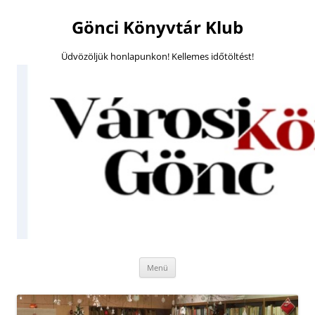
Megszakítás
Gönci Könyvtár Klub
Üdvözöljük honlapunkon! Kellemes időtöltést!
Kilépés
Menü
a
tartalomba