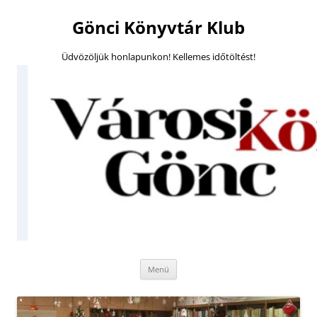
Megszakítás
Gönci Könyvtár Klub
Üdvözöljük honlapunkon! Kellemes időtöltést!
Kilépés
Menü
a
tartalomba