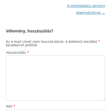
Bejegyzés
A mézeskalács verseny
navigáció
végeredménye
→
Vélemény, hozzászólás?
Az e-mail címet nem tesszük közzé.
A kötelező mezőket
*
karakterrel jelöltük
Hozzászólás
*
Név
*