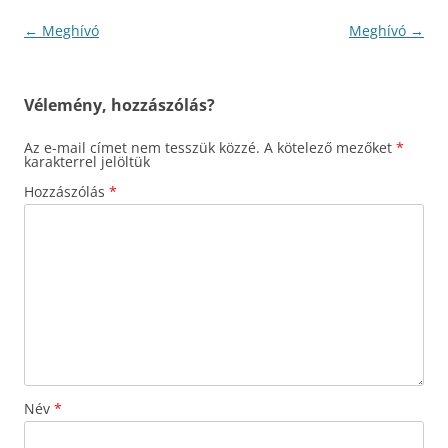
Bejegyzés
←
Meghívó
Meghívó
→
navigáció
Vélemény, hozzászólás?
Az e-mail címet nem tesszük közzé.
A kötelező mezőket
*
karakterrel jelöltük
Hozzászólás
*
Név
*