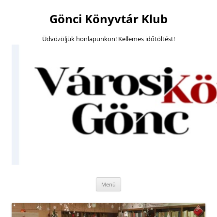
Megszakítás
Gönci Könyvtár Klub
Üdvözöljük honlapunkon! Kellemes időtöltést!
Kilépés
Menü
a
tartalomba